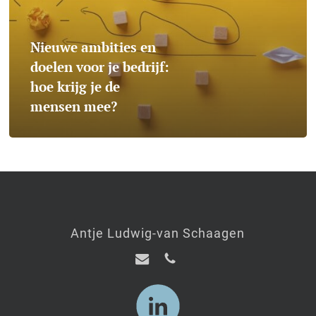
je
bedrijf:
Nieuwe ambities en
hoe
doelen voor je bedrijf:
hoe krijg je de
krijg
mensen mee?
je
de
mensen
mee?
Antje Ludwig-van Schaagen