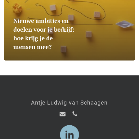
je
bedrijf:
Nieuwe ambities en
hoe
doelen voor je bedrijf:
hoe krijg je de
krijg
mensen mee?
je
de
mensen
mee?
Antje Ludwig-van Schaagen