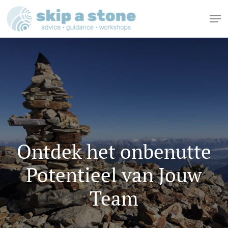
Skip
Me
to
Close
main
Menu
content
Ontdek het onbenutte
Potentieel van Jouw
Team