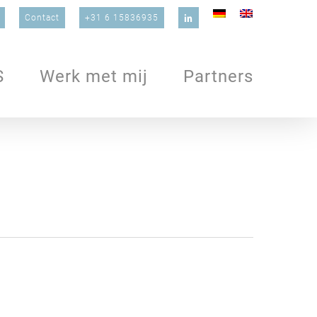
Contact
+31 6 15836935
S
Werk met mij
Partners