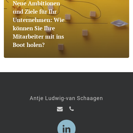
Neue Ambitionen
Ihr
und Ziele für Ihr
Unternehmen:
Unternehmen: Wie
Wie
können Sie Ihre
Mitarbeiter mit ins
können
Boot holen?
Sie
Ihre
Mitarbeiter
mit
ins
Antje Ludwig-van Schaagen
Boot
holen?